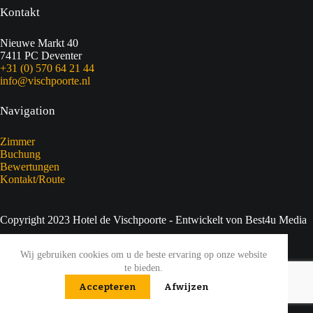
Kontakt
Nieuwe Markt 40
7411 PC Deventer
+31 (0) 570 64 21 44
info@vischpoorte.nl
Navigation
Zimmer
Buchung
Bewertungen
Kontakt/Route
Copyright 2023 Hotel de Vischpoorte - Entwickelt von Best4u Media
Erklärung zum Datenschutz
Wij gebruiken cookies om u de beste ervaring op onze website
te bieden.
Inhaltsverzeichnis
Accepteren
Afwijzen