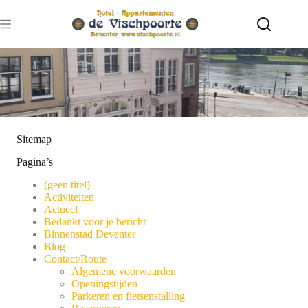
Ga
naar
de
inhoud
Sitemap
Pagina’s
(geen titel)
Activiteiten
Actueel
Bedankt voor je bericht
Binnenstad Deventer
Blog
Contact/Route
Algemene voorwaarden
Openingstijden
Parkeren en fietsenstalling