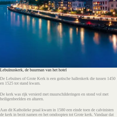
Lebuïnuskerk, de buurman van het hotel
De Lebuïnes of Grote Kerk is een gotische hallenkerk die tussen 1450
en 1525 tot stand kwam.
De kerk was rijk versierd met muurschilderingen en stond vol met
heiligenbeelden en altaren.
Aan dit Katholieke praal kwam in 1580 een einde toen de calvinisten
de kerk in bezit namen en het omdoopten tot Grote kerk. Vandaar dat