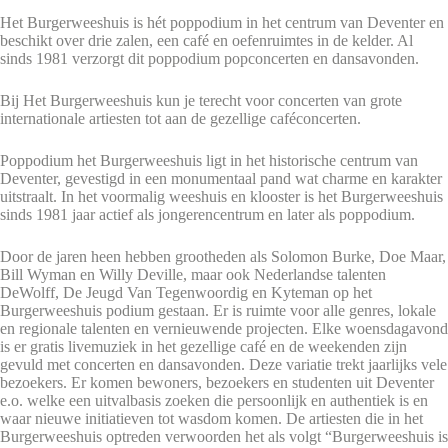
Het Burgerweeshuis is hét poppodium in het centrum van Deventer en
beschikt over drie zalen, een café en oefenruimtes in de kelder. Al
sinds 1981 verzorgt dit poppodium popconcerten en dansavonden.
Bij Het Burgerweeshuis kun je terecht voor concerten van grote
internationale artiesten tot aan de gezellige caféconcerten.
Poppodium het Burgerweeshuis ligt in het historische centrum van
Deventer, gevestigd in een monumentaal pand wat charme en karakter
uitstraalt. In het voormalig weeshuis en klooster is het Burgerweeshuis
sinds 1981 jaar actief als jongerencentrum en later als poppodium.
Door de jaren heen hebben grootheden als Solomon Burke, Doe Maar,
Bill Wyman en Willy Deville, maar ook Nederlandse talenten
DeWolff, De Jeugd Van Tegenwoordig en Kyteman op het
Burgerweeshuis podium gestaan. Er is ruimte voor alle genres, lokale
en regionale talenten en vernieuwende projecten. Elke woensdagavond
is er gratis livemuziek in het gezellige café en de weekenden zijn
gevuld met concerten en dansavonden. Deze variatie trekt jaarlijks vele
bezoekers. Er komen bewoners, bezoekers en studenten uit Deventer
e.o. welke een uitvalbasis zoeken die persoonlijk en authentiek is en
waar nieuwe initiatieven tot wasdom komen. De artiesten die in het
Burgerweeshuis optreden verwoorden het als volgt “Burgerweeshuis is