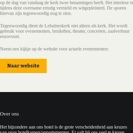
op de dag van vandaag de kerk twee benamingen heeft. Het interieur is
tijdens deze overname ernstig vernield en witgepleisterd. De sporen
hiervan zijn tegenwoordig nog te zien.
Tegenwoordig dient de Lebuïneskerk niet alleen als kerk. Het wordt
gebruik voor evenementen, bruiloften, theater, concerten, zaalverhuur
enzovoort.
Neem een kijkje op de website voor actuele evenementen:
Naar website
Over ons
Het bijzondere aan ons hotel is de grote verscheidenheid aan keuzes
van onze hotelkamers/appartementen. Er valt bij ons veel te kiezen