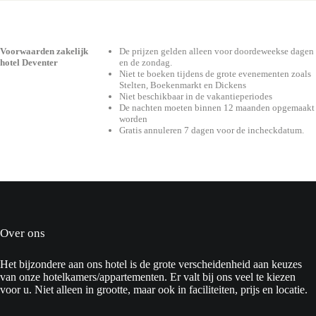
Voorwaarden zakelijk
De prijzen gelden alleen voor doordeweekse dagen
hotel Deventer
en de zondag.
Niet te boeken tijdens de grote evenementen zoals
Stelten, Boekenmarkt en Dickens
Niet beschikbaar in de vakantieperiodes
De nachten moeten binnen 12 maanden opgemaakt
worden
Gratis annuleren 7 dagen voor de incheckdatum.
Over ons
Het bijzondere aan ons hotel is de grote verscheidenheid aan keuzes
van onze hotelkamers/appartementen. Er valt bij ons veel te kiezen
voor u. Niet alleen in grootte, maar ook in faciliteiten, prijs en locatie.