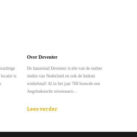
Over Deventer
prachtige
De hanzestad Deventer is één van de oudste
locatie is
steden van Nederland en ook de leukste
p
winkelstad! Al in het jaar 768 bouwde een
Angelsaksische missionaris…
Lees verder