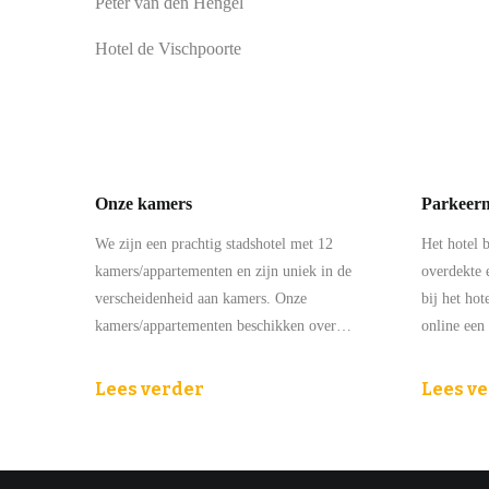
Peter van den Hengel
Hotel de Vischpoorte
Onze kamers
Parkeerm
We zijn een prachtig stadshotel met 12
Het hotel 
kamers/appartementen en zijn uniek in de
overdekte 
verscheidenheid aan kamers. Onze
bij het hot
kamers/appartementen beschikken over…
online een
Lees verder
Lees v