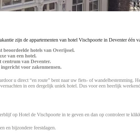
kantie zijn de appartementen van hotel Vischpoorte in Deventer één v
t beoordeelde hotels van Overijssel.
xe van een hotel.
het centrum van Deventer.
l ingericht voor zakenmensen.
aardoor u direct “en route” bent naar uw fiets- of wandelbestemming. 
e overnachten in een dergelijk uniek hotel. Dus voor een heerlijk week
rblijf op Hotel de Vischpoorte in te geven en dan op controleer te klik
ten en bijzondere feestdagen.