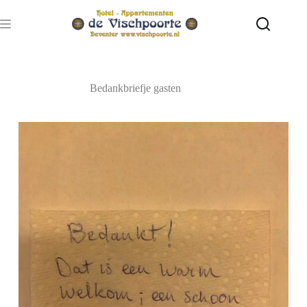
Ga
naar
de
inhoud
Bedankbriefje gasten