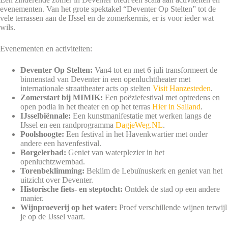
evenementen.
Van het grote spektakel “Deventer Op Stelten” tot de
vele terrassen aan de IJssel en de zomerkermis, er is voor ieder wat
wils
.
Evenementen en activiteiten:
Deventer Op Stelten:
Van4 tot en met 6 juli transformeert de
binnenstad van Deventer in een openluchttheater met
internationale straattheater acts op stelten
Visit Hanzesteden
.
Zomerstart bij MIMIK:
Een poëziefestival met optredens en
open podia in het theater en op het terras
Hier in Salland
.
IJsselbiënnale:
Een kunstmanifestatie met werken langs de
IJssel en een randprogramma
DagjeWeg.NL
.
Poolshoogte:
Een festival in het Havenkwartier met onder
andere een havenfestival.
Borgelerbad:
Geniet van waterplezier in het
openluchtzwembad.
Torenbeklimming:
Beklim de Lebuïnuskerk en geniet van het
uitzicht over Deventer.
Historische fiets- en steptocht:
Ontdek de stad op een andere
manier.
Wijnproeverij op het water:
Proef verschillende wijnen terwijl
je op de IJssel vaart.