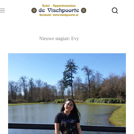
Ga
naar
de
inhoud
Nieuwe stagiair: Evy