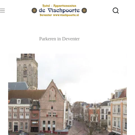
Ga
naar
de
inhoud
Parkeren in Deventer