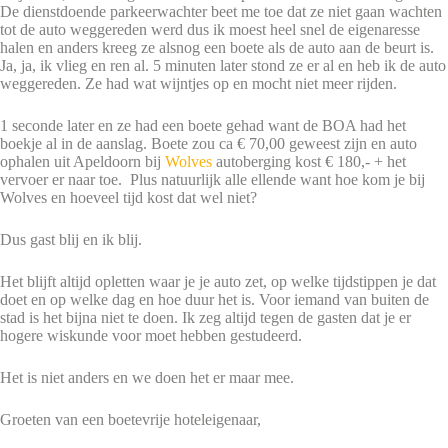
De dienstdoende parkeerwachter beet me toe dat ze niet gaan wachten
tot de auto weggereden werd dus ik moest heel snel de eigenaresse
halen en anders kreeg ze alsnog een boete als de auto aan de beurt is.
Ja, ja, ik vlieg en ren al. 5 minuten later stond ze er al en heb ik de auto
weggereden. Ze had wat wijntjes op en mocht niet meer rijden.
1 seconde later en ze had een boete gehad want de BOA had het
boekje al in de aanslag. Boete zou ca € 70,00 geweest zijn en auto
ophalen uit Apeldoorn bij
Wolves
autoberging kost € 180,- + het
vervoer er naar toe. Plus natuurlijk alle ellende want hoe kom je bij
Wolves en hoeveel tijd kost dat wel niet?
Dus gast blij en ik blij.
Het blijft altijd opletten waar je je auto zet, op welke tijdstippen je dat
doet en op welke dag en hoe duur het is. Voor iemand van buiten de
stad is het bijna niet te doen. Ik zeg altijd tegen de gasten dat je er
hogere wiskunde voor moet hebben gestudeerd.
Het is niet anders en we doen het er maar mee.
Groeten van een boetevrije hoteleigenaar,