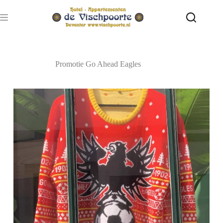
Ga
naar
de
inhoud
Promotie Go Ahead Eagles